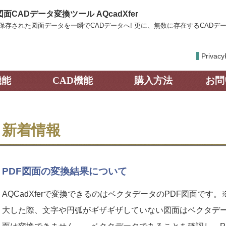
図面CADデータ変換ツール AQcadXfer
で保存された図面データを一瞬でCADデータへ! 更に、無数に存在するCADデー
Privacy
機能
CAD機能
購入方法
お問
新着情報
PDF図面の変換結果について
AQCadXferで変換できるのはベクタデータのPDF図面です
大した際、文字や円弧がギザギザしていない図面はベクタデー