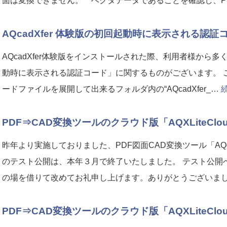
面は変換できません。 ベクタデータであることを確認し、P
AQcadXfer 体験版の初回起動時に表示される認
AQcadXfer体験版をインストールされた際、利用者様から
動時に表示される認証コード」に関するものがございます。 
ードファイルを展開して出来るフォルダ内の“AQcadXfer_…
PDF⇒CAD変換ツールのクラウド版「AQXLiteCl
昨年より実施しておりました、PDF図面CAD変換ツール「AQc
のテスト公開は、本年３月で終了いたしました。 テスト公開
の場を借りて改めてお礼申し上げます。ありがとうございま
PDF⇒CAD変換ツールのクラウド版「AQXLiteClo