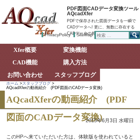
PDF図面CADデータ変換ツール
AQcadXfer
PDFで保存された図面データを一瞬で
CADデータへ! 更に、無数に存在する
検
CADデータの相互交換が可能!!
PrivacyPolicy
SiteMap
索:
Xfer概要
変換機能
CAD機能
購入方法
お問い合わせ
スタッフブログ
ホーム
>
スタッフブログ
>
AQcadXferの動画紹介 (PDF図面のCADデータ変換)
AQcadXferの動画紹介 (PDF
図面のCADデータ変換)
2015年6月3日 水曜日
このHPへ来ていただいた方は、体験版を使われていると